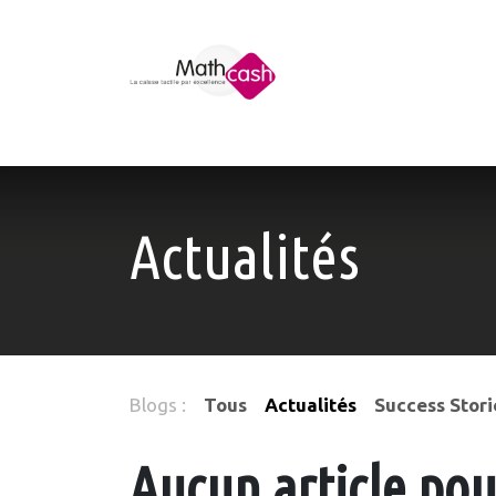
Se rendre au contenu
Accueil
Produits
Contactez-nous
P
Actualités
Blogs :
Tous
Actualités
Success Stori
Aucun article po